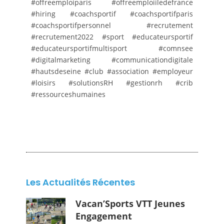
#offreemploiparis
#offreemploiiledefrance
#hiring
#coachsportif
#coachsportifparis
#coachsportifpersonnel
#recrutement
#recrutement2022
#sport
#educateursportif
#educateursportifmultisport
#comnsee
#digitalmarketing
#communicationdigitale
#hautsdeseine
#club
#association
#employeur
#loisirs
#solutionsRH
#gestionrh
#crib
#ressourceshumaines
Les Actualités Récentes
Vacan’Sports VTT Jeunes
Engagement