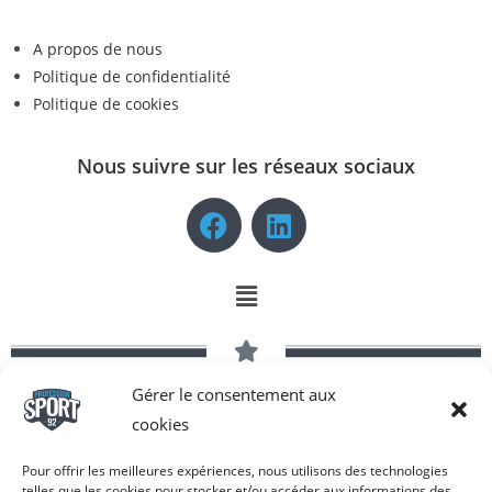
A propos de nous
Politique de confidentialité
Politique de cookies
Nous suivre sur les réseaux sociaux
Gérer le consentement aux
Copyright © 2026 Profession Sport 92 | Tous droits réservés -
cookies
Réalisé par COM-N-SEE®
Pour offrir les meilleures expériences, nous utilisons des technologies
telles que les cookies pour stocker et/ou accéder aux informations des