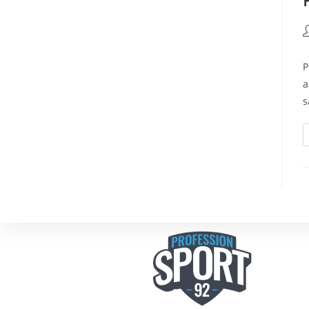
P
a
s